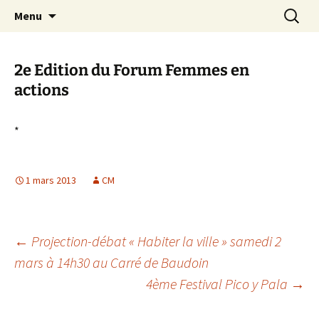
Aller
Recherc
Canal Marches
Menu
au
contenu
2e Edition du Forum Femmes en
actions
*
1 mars 2013
CM
Navigation
←
Projection-débat « Habiter la ville » samedi 2
mars à 14h30 au Carré de Baudoin
4ème Festival Pico y Pala
→
des