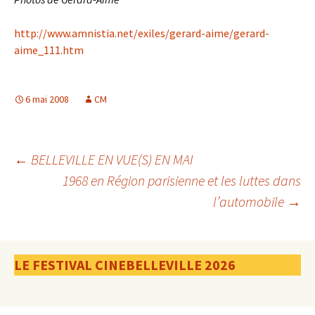
http://www.amnistia.net/exiles/gerard-aime/gerard-
aime_111.htm
6 mai 2008
CM
Navigation
←
BELLEVILLE EN VUE(S) EN MAI
1968 en Région parisienne et les luttes dans
l’automobile
→
des
articles
LE FESTIVAL CINEBELLEVILLE 2026