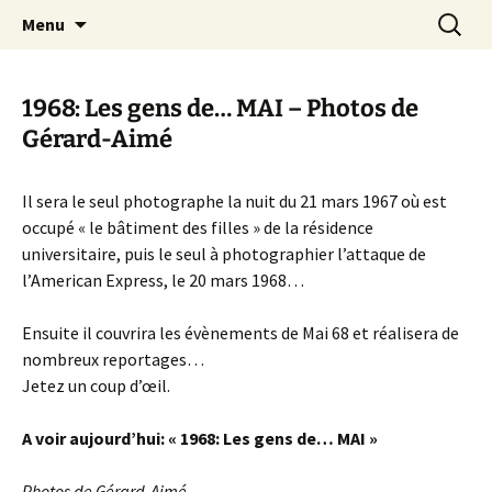
Aller
Recherc
Canal Marches
Menu
au
contenu
1968: Les gens de… MAI – Photos de
Gérard-Aimé
Il sera le seul photographe la nuit du 21 mars 1967 où est
occupé « le bâtiment des filles » de la résidence
universitaire, puis le seul à photographier l’attaque de
l’American Express, le 20 mars 1968…
Ensuite il couvrira les évènements de Mai 68 et réalisera de
nombreux reportages…
Jetez un coup d’œil.
A voir aujourd’hui: « 1968: Les gens de… MAI »
Photos de Gérard-Aimé