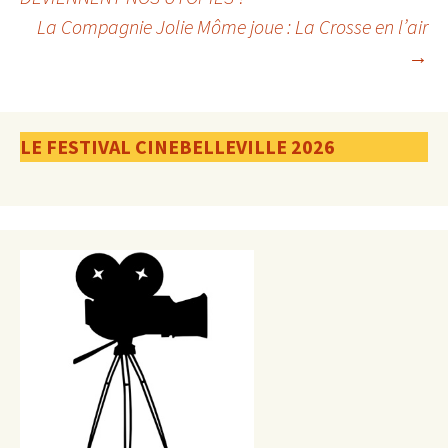
La Compagnie Jolie Môme joue : La Crosse en l’air
des
→
articles
LE FESTIVAL CINEBELLEVILLE 2026