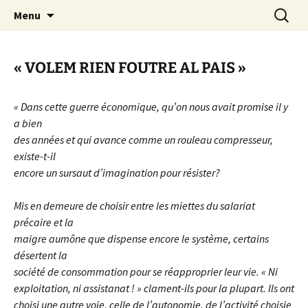
Aller
Recherc
Canal Marches
Menu
au
contenu
« VOLEM RIEN FOUTRE AL PAIS »
« Dans cette guerre économique, qu’on nous avait promise il y
a bien
des années et qui avance comme un rouleau compresseur,
existe-t-il
encore un sursaut d’imagination pour résister?
Mis en demeure de choisir entre les miettes du salariat
précaire et la
maigre aumône que dispense encore le système, certains
désertent la
société de consommation pour se réapproprier leur vie. « Ni
exploitation, ni assistanat ! » clament-ils pour la plupart. Ils ont
choisi une autre voie, celle de l’autonomie, de l’activité choisie