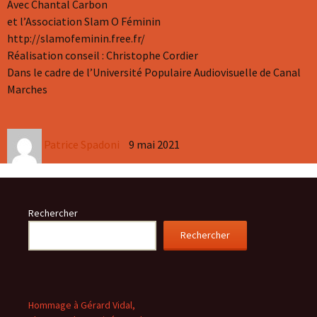
Avec Chantal Carbon
et l’Association Slam O Féminin
http://slamofeminin.free.fr/
Réalisation conseil : Christophe Cordier
Dans le cadre de l’Université Populaire Audiovisuelle de Canal
Marches
Author
Patrice Spadoni
9 mai 2021
Rechercher
Rechercher
Hommage à Gérard Vidal,