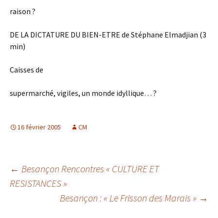
raison ?
DE LA DICTATURE DU BIEN-ETRE de Stéphane Elmadjian (3
min)
Caisses de
supermarché, vigiles, un monde idyllique… ?
16 février 2005
CM
Navigation
←
Besançon Rencontres « CULTURE ET
RESISTANCES »
Besançon : « Le Frisson des Marais »
→
des