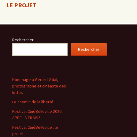
LE PROJET
Rechercher
Rechercher
Hommage à Gérard Vidal,
photographe et cinéaste des
luttes
Le chemin de la liberté
Festival CinéBelleville 2026 :
APPEL À FILMS !
Festival CinéBelleville : le
projet