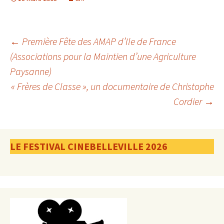
Navigation
←
Première Fête des AMAP d’Ile de France
(Associations pour la Maintien d’une Agriculture
Paysanne)
des
« Frères de Classe », un documentaire de Christophe
Cordier
→
articles
LE FESTIVAL CINEBELLEVILLE 2026