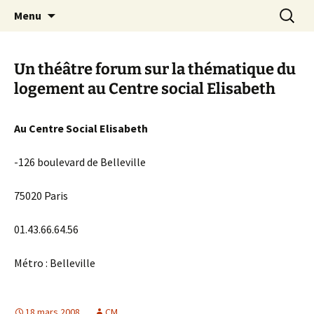
Aller
Recherc
Canal Marches
Menu
au
contenu
Un théâtre forum sur la thématique du
logement au Centre social Elisabeth
Au Centre Social Elisabeth
-126 boulevard de Belleville
75020 Paris
01.43.66.64.56
Métro : Belleville
18 mars 2008
CM