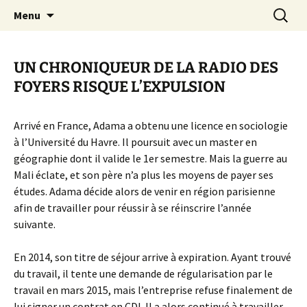
Aller
Recherc
Canal Marches
Menu
au
contenu
UN CHRONIQUEUR DE LA RADIO DES
FOYERS RISQUE L’EXPULSION
Arrivé en France, Adama a obtenu une licence en sociologie
à l’Université du Havre. Il poursuit avec un master en
géographie dont il valide le 1er semestre. Mais la guerre au
Mali éclate, et son père n’a plus les moyens de payer ses
études. Adama décide alors de venir en région parisienne
afin de travailler pour réussir à se réinscrire l’année
suivante.
En 2014, son titre de séjour arrive à expiration. Ayant trouvé
du travail, il tente une demande de régularisation par le
travail en mars 2015, mais l’entreprise refuse finalement de
lui signer un contrat en CDI. Il a alors continué à travailler,