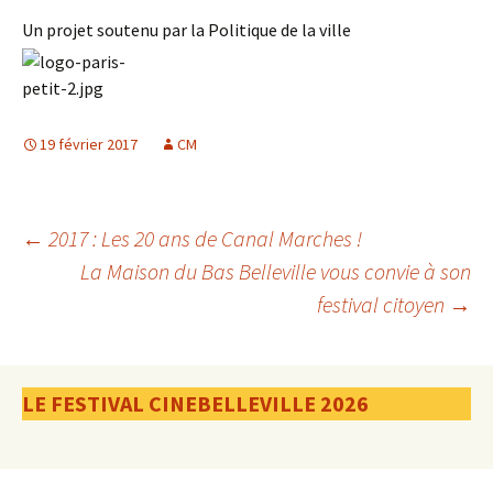
Un projet soutenu par la Politique de la ville
19 février 2017
CM
Navigation
←
2017 : Les 20 ans de Canal Marches !
La Maison du Bas Belleville vous convie à son
festival citoyen
→
des
articles
LE FESTIVAL CINEBELLEVILLE 2026