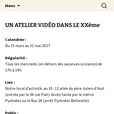
Aller
Recherc
Canal Marches
Menu
au
contenu
UN ATELIER VIDÉO DANS LE XXème
Calendrier :
Du 15 mars au 31 mai 2017
Régularité :
Tous les mercredis (en dehors des vacances scolaires) de
17h à 19h
Lieu :
Notre local d’activité, au 10 -12 allée du père Julien d’Huit
(entrée par le 36 rue Piat). Accès facile par le métro
Pyrénées ou le Bus 26 (arrêt Pyrénées Belleville).
Public :