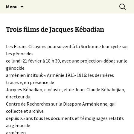
Aller
Recherc
Canal Marches
Menu
au
contenu
Trois films de Jacques Kébadian
Les Ecrans Citoyens poursuivent à la Sorbonne leur cycle sur
les génocides
ce lundi 21 février à 18 h 30, avec une projection-débat sur le
génocide
arménien intitulé: « Arménie 1915-1916: les dernières
traces », en présence de
Jacques Kébadian, cinéaste, et de Jean-Claude Kébabdjian,
directeur du
Centre de Recherches sur la Diaspora Arménienne, qui
collecte et archive
depuis 25 ans tous les documents et témoignages relatifs
au génocide
arménien.