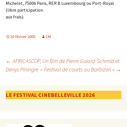
Michelet, 75006 Paris, RER B Luxembourg ou Port-Royal
(libre participation
aux frais).
20 février 2005
CM
Navigation
←
AFRICASCOP, Un film de Pierre Guiard-Schmid et
Denys Piningre
« Festival de courts au Barbizon »
→
des
LE FESTIVAL CINEBELLEVILLE 2026
articles