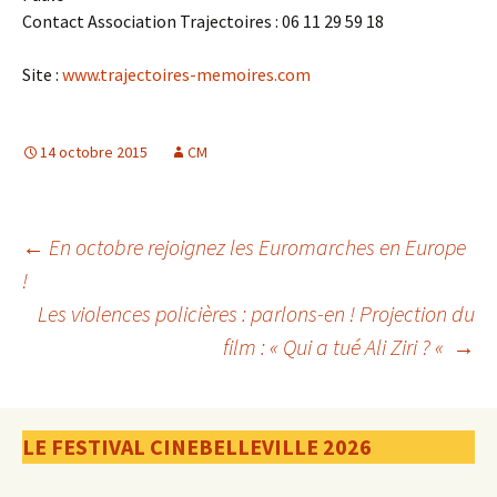
Contact Association Trajectoires : 06 11 29 59 18
Site :
www.trajectoires-memoires.com
14 octobre 2015
CM
Navigation
←
En octobre rejoignez les Euromarches en Europe
!
Les violences policières : parlons-en ! Projection du
des
film : « Qui a tué Ali Ziri ? «
→
articles
LE FESTIVAL CINEBELLEVILLE 2026