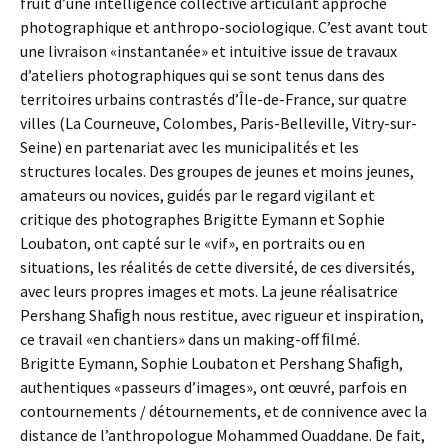
fruit d’une intelligence collective articulant approche
photographique et anthropo-sociologique. C’est avant tout
une livraison «instantanée» et intuitive issue de travaux
d’ateliers photographiques qui se sont tenus dans des
territoires urbains contrastés d’Île-de-France, sur quatre
villes (La Courneuve, Colombes, Paris-Belleville, Vitry-sur-
Seine) en partenariat avec les municipalités et les
structures locales. Des groupes de jeunes et moins jeunes,
amateurs ou novices, guidés par le regard vigilant et
critique des photographes Brigitte Eymann et Sophie
Loubaton, ont capté sur le «vif», en portraits ou en
situations, les réalités de cette diversité, de ces diversités,
avec leurs propres images et mots. La jeune réalisatrice
Pershang Shaﬁgh nous restitue, avec rigueur et inspiration,
ce travail «en chantiers» dans un making-off ﬁlmé.
Brigitte Eymann, Sophie Loubaton et Pershang Shaﬁgh,
authentiques «passeurs d’images», ont œuvré, parfois en
contournements / détournements, et de connivence avec la
distance de l’anthropologue Mohammed Ouaddane. De fait,