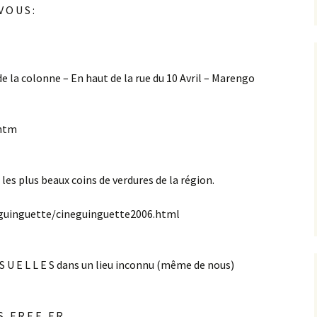
V O U S :
in de la colonne – En haut de la rue du 10 Avril – Marengo
.htm
s les plus beaux coins de verdures de la région.
neguinguette/cineguinguette2006.html
N S U E L L E S dans un lieu inconnu (même de nous)
 . F R E E . F R