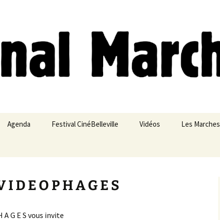
ches
Agenda
Festival CinéBelleville
Vidéos
Les Marches
Belleville – Ménilmontant
I D E O P H A G E S
P H A G E S vous invite