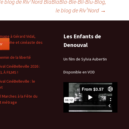
le blog de Riv¹Nord BlaBlaBla-Ble-Bli-Blu-Blog,
le blog de Riv¹Nord
→
Les Enfants de
age à Gérard Vidal,
ographe et cinéaste des
er
Denouval
es
hemin de la liberté
Un film de Sylvia Aubertin
val CinéBelleville 2026 :
Disponible en VOD
L À FILMS !
val CinéBelleville : le
et
l Marches à la Fête du
t métrage