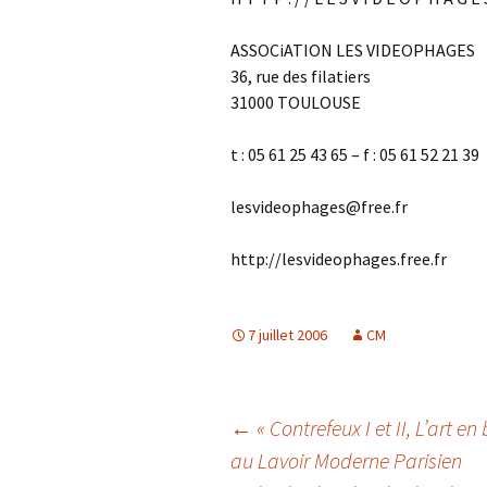
ASSOCiATION LES VIDEOPHAGES
36, rue des filatiers
31000 TOULOUSE
t : 05 61 25 43 65 – f : 05 61 52 21 39
lesvideophages@free.fr
http://lesvideophages.free.fr
7 juillet 2006
CM
Navigation
←
« Contrefeux I et II, L’art 
au Lavoir Moderne Parisien