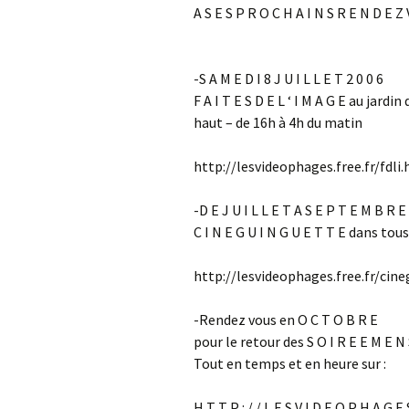
A S E S P R O C H A I N S R E N D E Z 
-S A M E D I 8 J U I L L E T 2 0 0 6
F A I T E S D E L ‘ I M A G E au jard
haut – de 16h à 4h du matin
http://lesvideophages.free.fr/fdli
-D E J U I L L E T A S E P T E M B R E
C I N E G U I N G U E T T E dans tou
http://lesvideophages.free.fr/ci
-Rendez vous en O C T O B R E
pour le retour des S O I R E E M E 
Tout en temps et en heure sur :
H T T P : / / L E S V I D E O P H A G E S