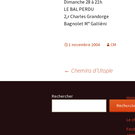
Dimanche 28 à 21h
LE BAL PERDU
2,r Charles Grandorge
Bagnolet M° Gallièni
1 novembre 2004
CM
Navigation
←
Chemins d’Utopie
des
Rechercher
Homm
phot
Recherch
articles
lutt
Le c
Festi