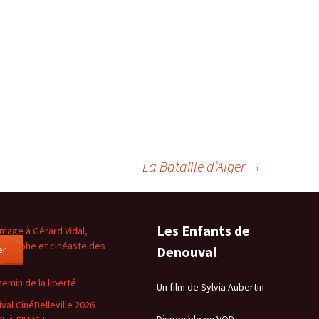
La Bataille d’Alger
→
Les Enfants de
age à Gérard Vidal,
ographe et cinéaste des
er
Denouval
es
hemin de la liberté
Un film de Sylvia Aubertin
val CinéBelleville 2026 :