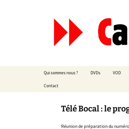
Aller
au
contenu
Canal Mar
Qui sommes nous ?
DVDs
VOD
Les revues de presse
Contact
vente en ligne
Les textes
par correspondance
Télé Bocal : le 
Les projets
Réunion de préparation du numéro 