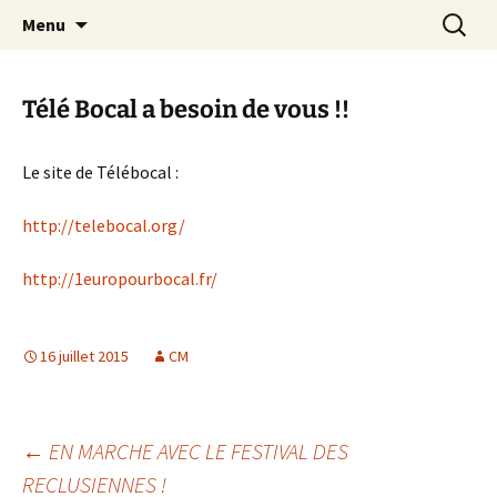
Aller
Recherc
Canal Marches
Menu
au
contenu
Télé Bocal a besoin de vous !!
Le site de Télébocal :
http://telebocal.org/
http://1europourbocal.fr/
16 juillet 2015
CM
Navigation
←
EN MARCHE AVEC LE FESTIVAL DES
RECLUSIENNES !