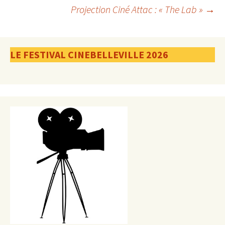
Projection Ciné Attac : « The Lab »
→
des
articles
LE FESTIVAL CINEBELLEVILLE 2026