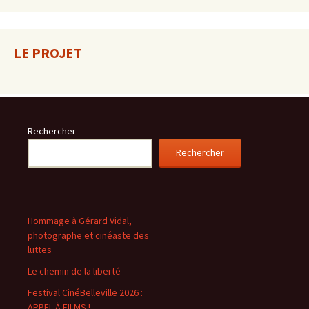
LE PROJET
Rechercher
Rechercher
Hommage à Gérard Vidal,
photographe et cinéaste des
luttes
Le chemin de la liberté
Festival CinéBelleville 2026 :
APPEL À FILMS !