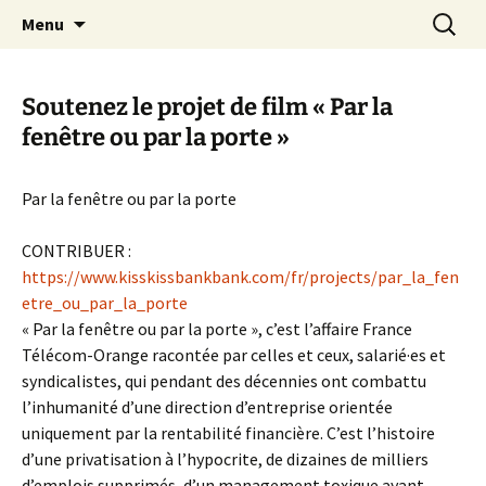
Aller
Recherc
Canal Marches
Menu
au
contenu
Soutenez le projet de film « Par la
fenêtre ou par la porte »
Par la fenêtre ou par la porte
CONTRIBUER :
https://www.kisskissbankbank.com/fr/projects/par_la_fen
etre_ou_par_la_porte
« Par la fenêtre ou par la porte », c’est l’affaire France
Télécom-Orange racontée par celles et ceux, salarié·es et
syndicalistes, qui pendant des décennies ont combattu
l’inhumanité d’une direction d’entreprise orientée
uniquement par la rentabilité financière. C’est l’histoire
d’une privatisation à l’hypocrite, de dizaines de milliers
d’emplois supprimés, d’un management toxique ayant