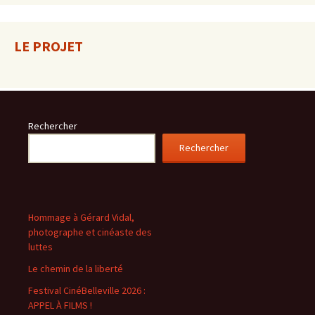
LE PROJET
Rechercher
Rechercher
Hommage à Gérard Vidal,
photographe et cinéaste des
luttes
Le chemin de la liberté
Festival CinéBelleville 2026 :
APPEL À FILMS !