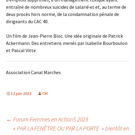
entraîné de nombreux suicides de salarié·es et, au terme de
deux procès hors norme, de la condamnation pénale de
dirigeants du CAC 40.
Un film de Jean-Pierre Bloc. Une idée originale de Patrick
Ackermann. Des entretiens menés par Isabelle Bourboulon
et Pascal Vitte
Association Canal Marches
12 juin 2023
CM
Navigation
←
Forum Femmes en ActionS 2023
« PAR LA FENÊTRE OU PAR LA PORTE » bientôt en