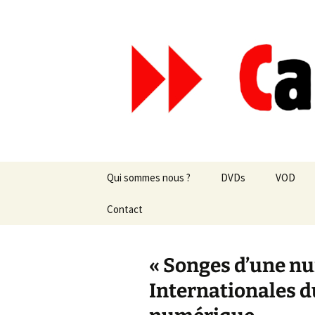
Aller
au
contenu
Canal Mar
Qui sommes nous ?
DVDs
VOD
Les revues de presse
Contact
vente en ligne
Les textes
par correspondance
« Songes d’une nu
Les projets
Internationales d