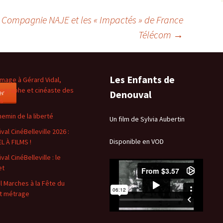
»
a Compagnie NAJE et les « Impactés » de France
Télécom
→
Les Enfants de
age à Gérard Vidal,
ographe et cinéaste des
er
Denouval
es
hemin de la liberté
Un film de Sylvia Aubertin
val CinéBelleville 2026 :
Disponible en VOD
L À FILMS !
val CinéBelleville : le
et
l Marches à la Fête du
t métrage