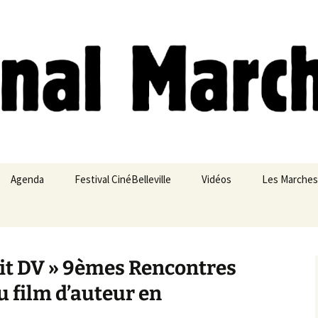
ches
Agenda
Festival CinéBelleville
Vidéos
Les Marches
Belleville – Ménilmontant
it DV » 9èmes Rencontres
u film d’auteur en