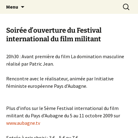
Aller
Recherc
Canal Marches
Menu
au
contenu
Soirée d’ouverture du Festival
international du film militant
20h30 : Avant première du film La domination masculine
réalisé par Patric Jean.
Rencontre avec le réalisateur, animée par Initiative
féministe européenne Pays d’Aubagne.
Plus d’infos sur le 5ème Festival international du film
militant du Pays d’Aubagne du 5 au 11 octobre 2009 sur
www.aubagne.tv
Entrée à prix choisi : 3 € – 5 € ou 7 €