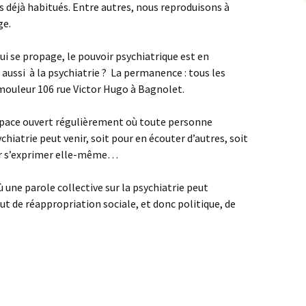
déjà habitués. Entre autres, nous reproduisons à
ge.
i se propage, le pouvoir psychiatrique est en
hiatrie ? ­­­­­­­­­­­­­­­­­­­­­­­­­­­­­­­­­­­­­­­ La permanence : tous les
émouleur 106 rue Victor Hugo à Bagnolet.
espace ouvert régulièrement où toute personne
chiatrie peut venir, soit pour en écouter d’autres, soit
our s’exprimer elle-même…
où une parole collective sur la psychiatrie peut
t de réappropriation sociale, et donc politique, de