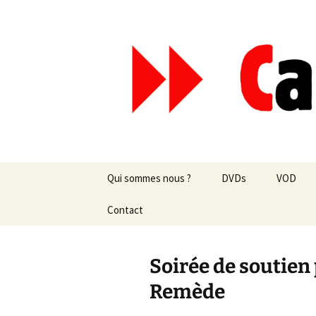
Aller
au
contenu
Canal Mar
Qui sommes nous ?
DVDs
VOD
Les revues de presse
Contact
vente en ligne
Les textes
par correspondance
Soirée de soutien
Les projets
Remède