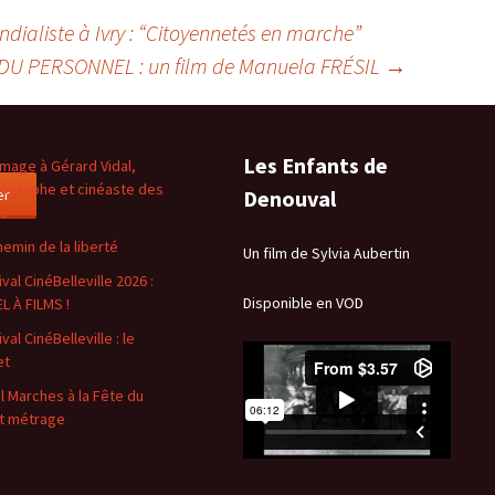
ndialiste à Ivry : “Citoyennetés en marche”
DU PERSONNEL : un film de Manuela FRÉSIL
→
Les Enfants de
age à Gérard Vidal,
ographe et cinéaste des
er
Denouval
es
hemin de la liberté
Un film de Sylvia Aubertin
val CinéBelleville 2026 :
Disponible en VOD
L À FILMS !
val CinéBelleville : le
et
l Marches à la Fête du
t métrage