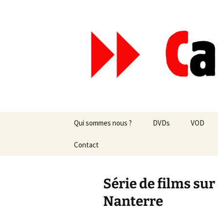
Aller
au
contenu
Canal Mar
Qui sommes nous ?
DVDs
VOD
Les revues de presse
Contact
vente en ligne
Les textes
par correspondance
Série de films sur
Les projets
Nanterre