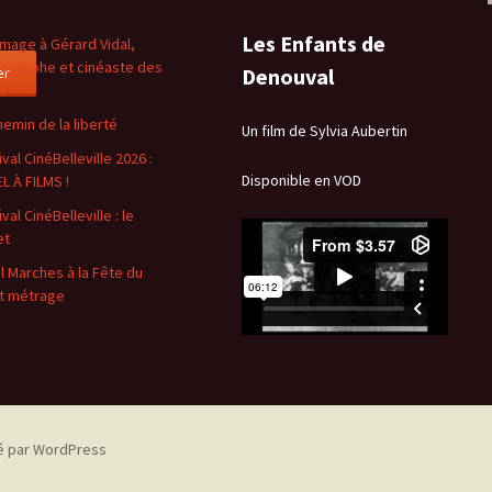
Les Enfants de
age à Gérard Vidal,
ographe et cinéaste des
er
Denouval
es
hemin de la liberté
Un film de Sylvia Aubertin
val CinéBelleville 2026 :
Disponible en VOD
L À FILMS !
val CinéBelleville : le
et
l Marches à la Fête du
t métrage
é par WordPress