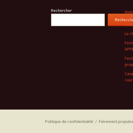
Rechercher
Homm
phot
Recherch
lutt
Le c
Festi
APPE
Festi
proj
Cana
cour
Politique de confidentialité
Fièrement propuls