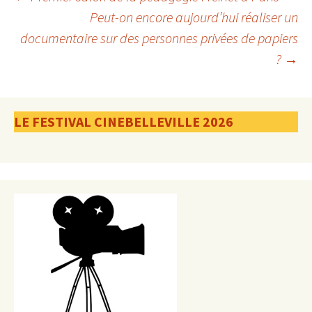
Navigation
Peut-on encore aujourd’hui réaliser un
documentaire sur des personnes privées de papiers
des
?
→
articles
LE FESTIVAL CINEBELLEVILLE 2026