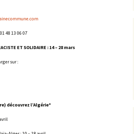
lainecommune.com
01 48 13 06 07
CISTE ET SOLIDAIRE : 14 – 28 mars
ger sur :
(re) découvrez l’Algérie*
avril
ïa-Alger : 10 – 18 avril