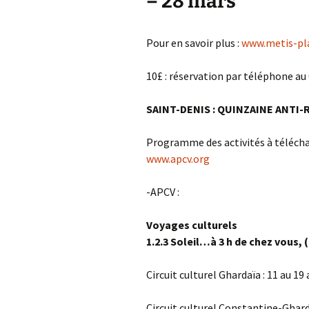
– 28 mars
Pour en savoir plus :
www.metis-p
10£ : réservation par téléphone au 
SAINT-DENIS : QUINZAINE ANTI-RA
Programme des activités à téléchar
www.apcv.org
-APCV :
Voyages culturels
1.2.3 Soleil…à 3 h de chez vous, 
Circuit culturel Ghardaïa : 11 au 19 
Circuit culturel Constantine-Gharda