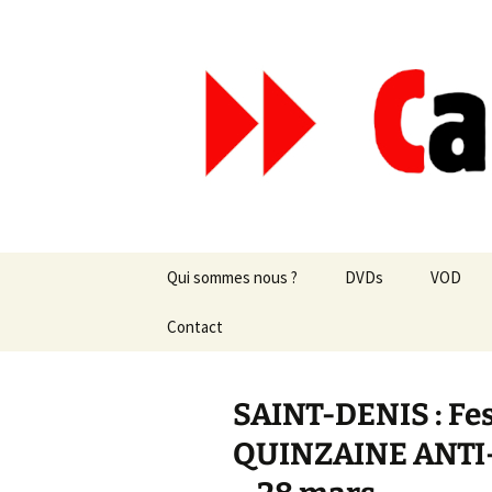
Aller
au
contenu
Canal Mar
Qui sommes nous ?
DVDs
VOD
Les revues de presse
Contact
vente en ligne
Les textes
par correspondance
SAINT-DENIS : Fest
Les projets
QUINZAINE ANTI-