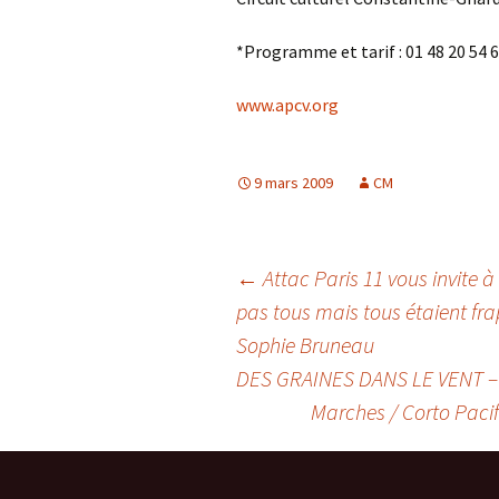
*Programme et tarif : 01 48 20 54 
www.apcv.org
9 mars 2009
CM
Navigation
←
Attac Paris 11 vous invite à
pas tous mais tous étaient fra
Sophie Bruneau
des
DES GRAINES DANS LE VENT – d
Marches / Corto Paci
articles