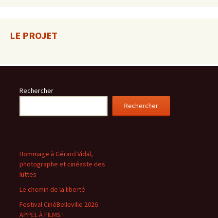
LE PROJET
Rechercher
Rechercher
Hommage à Gérard Vidal,
photographe et cinéaste des
luttes
Le chemin de la liberté
Festival CinéBelleville 2026 :
APPEL À FILMS !