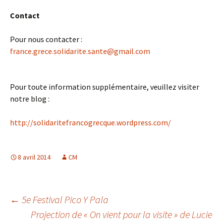
Contact
Pour nous contacter :
france.grece.solidarite.sante@gmail.com
Pour toute information supplémentaire, veuillez visiter
notre blog :
http://solidaritefrancogrecque.wordpress.com/
8 avril 2014
CM
Navigation
←
5e Festival Pico Y Pala
Projection de « On vient pour la visite » de Lucie