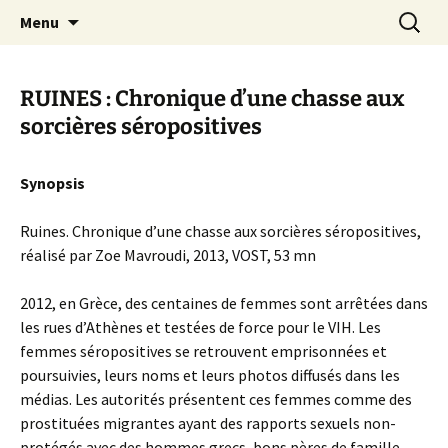
Aller
Recherc
Canal Marches
Menu
au
contenu
RUINES : Chronique d’une chasse aux
sorcières séropositives
Synopsis
Ruines. Chronique d’une chasse aux sorcières séropositives,
réalisé par Zoe Mavroudi, 2013, VOST, 53 mn
2012, en Grèce, des centaines de femmes sont arrêtées dans
les rues d’Athènes et testées de force pour le VIH. Les
femmes séropositives se retrouvent emprisonnées et
poursuivies, leurs noms et leurs photos diffusés dans les
médias. Les autorités présentent ces femmes comme des
prostituées migrantes ayant des rapports sexuels non-
protégés avec des hommes grecs, bons pères de famille,