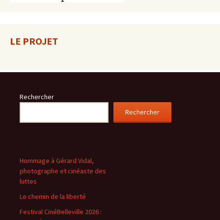
LE PROJET
Rechercher
Rechercher
Hommage à Gérard Vidal,
photographe et cinéaste des
luttes
Le chemin de la liberté
Festival CinéBelleville 2026 :