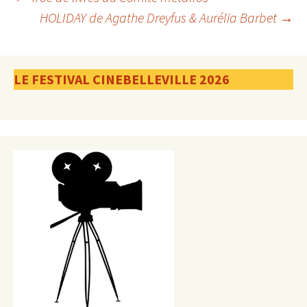
Navigation
HOLIDAY de Agathe Dreyfus & Aurélia Barbet
→
des
LE FESTIVAL CINEBELLEVILLE 2026
articles