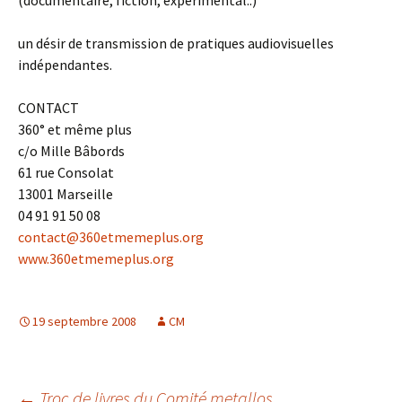
(documentaire, fiction, expérimental..)
un désir de transmission de pratiques audiovisuelles
indépendantes.
CONTACT
360° et même plus
c/o Mille Bâbords
61 rue Consolat
13001 Marseille
04 91 91 50 08
contact@360etmemeplus.org
www.360etmemeplus.org
19 septembre 2008
CM
←
Troc de livres du Comité metallos