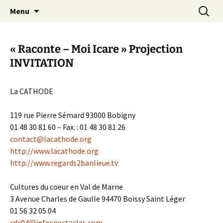
Aller
Recherc
Canal Marches
Menu
au
contenu
« Raconte – Moi Icare » Projection
INVITATION
La CATHODE
119 rue Pierre Sémard 93000 Bobigny
01 48 30 81 60 – Fax. : 01 48 30 81 26
contact@lacathode.org
http://www.lacathode.org
http://www.regards2banlieue.tv
Cultures du coeur en Val de Marne
3 Avenue Charles de Gaulle 94470 Boissy Saint Léger
01 56 32 05 04
cdc94@infospectacles.com