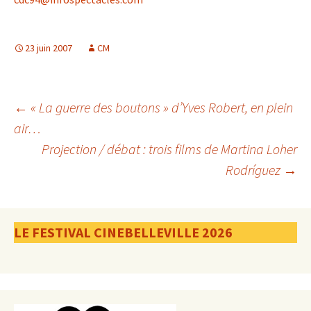
23 juin 2007
CM
Navigation
←
« La guerre des boutons » d’Yves Robert, en plein
air…
Projection / débat : trois films de Martina Loher
des
Rodríguez
→
articles
LE FESTIVAL CINEBELLEVILLE 2026