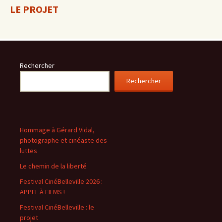
LE PROJET
Rechercher
Rechercher
Hommage à Gérard Vidal,
photographe et cinéaste des
luttes
Le chemin de la liberté
Festival CinéBelleville 2026 :
APPEL À FILMS !
Festival CinéBelleville : le
projet