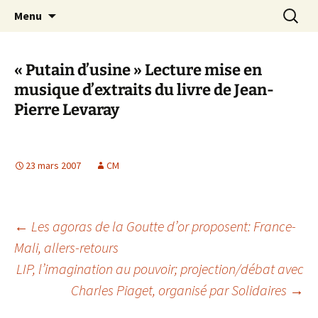
Aller
Recherc
Canal Marches
Menu
au
contenu
« Putain d’usine » Lecture mise en
musique d’extraits du livre de Jean-
Pierre Levaray
23 mars 2007
CM
Navigation
←
Les agoras de la Goutte d’or proposent: France-
Mali, allers-retours
LIP, l’imagination au pouvoir; projection/débat avec
des
Charles Piaget, organisé par Solidaires
→