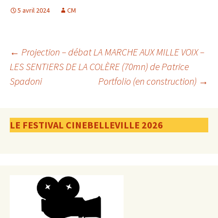
5 avril 2024
CM
Navigation
←
Projection – débat LA MARCHE AUX MILLE VOIX –
LES SENTIERS DE LA COLÈRE (70mn) de Patrice
Spadoni
Portfolio (en construction)
→
des
articles
LE FESTIVAL CINEBELLEVILLE 2026