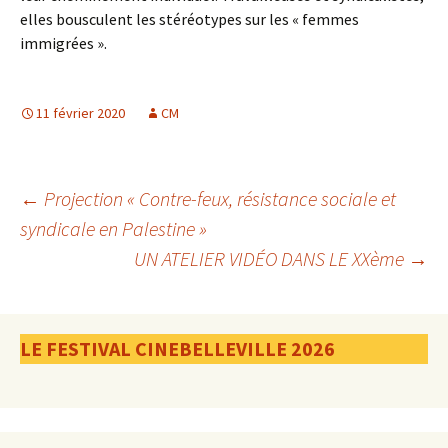
elles bousculent les stéréotypes sur les « femmes
immigrées ».
11 février 2020
CM
Navigation
←
Projection « Contre-feux, résistance sociale et
syndicale en Palestine »
UN ATELIER VIDÉO DANS LE XXème
→
des
articles
LE FESTIVAL CINEBELLEVILLE 2026