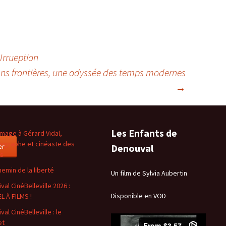
Irrueption
sans frontières, une odyssée des temps modernes
→
Les Enfants de
age à Gérard Vidal,
ographe et cinéaste des
er
Denouval
es
hemin de la liberté
Un film de Sylvia Aubertin
val CinéBelleville 2026 :
Disponible en VOD
L À FILMS !
val CinéBelleville : le
et