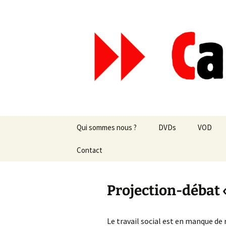
Aller
au
contenu
Canal Mar
Qui sommes nous ?
DVDs
VOD
Les revues de presse
Contact
vente en ligne
Les textes
par correspondance
Projection-débat «
Les projets
Le travail social est en manque de