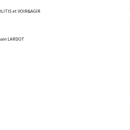
OLITIS et VOIR&AGIR
omain LARDOT