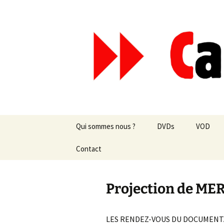
Aller
au
contenu
Canal Mar
Qui sommes nous ?
DVDs
VOD
Les revues de presse
Contact
vente en ligne
Les textes
par correspondance
Projection de M
Les projets
LES RENDEZ-VOUS DU DOCUMENT