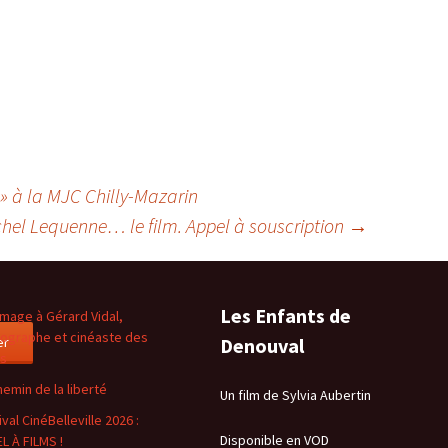
» à la MJC Chilly-Mazarin
hel Lequenne… le film. Appel à souscription
→
Les Enfants de
age à Gérard Vidal,
ographe et cinéaste des
er
Denouval
es
hemin de la liberté
Un film de Sylvia Aubertin
val CinéBelleville 2026 :
Disponible en VOD
L À FILMS !