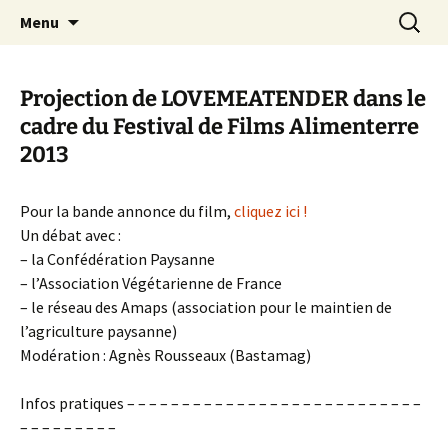
Aller
Recherc
Canal Marches
Menu
au
contenu
Projection de LOVEMEATENDER dans le
cadre du Festival de Films Alimenterre
2013
Pour la bande annonce du film,
cliquez ici !
Un débat avec :
– la Confédération Paysanne
– l’Association Végétarienne de France
– le réseau des Amaps (association pour le maintien de
l’agriculture paysanne)
Modération : Agnès Rousseaux (Bastamag)
Infos pratiques – – – – – – – – – – – – – – – – – – – – – – – – – – –
– – – – – – – – –