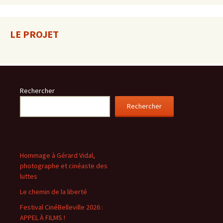
LE PROJET
Rechercher
Rechercher
Hommage à Gérard Vidal,
photographe et cinéaste des
luttes
Le chemin de la liberté
Festival CinéBelleville 2026 :
APPEL À FILMS !