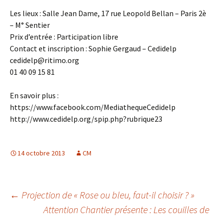
Les lieux : Salle Jean Dame, 17 rue Leopold Bellan – Paris 2è
– M° Sentier
Prix d’entrée : Participation libre
Contact et inscription : Sophie Gergaud – Cedidelp
cedidelp@ritimo.org
01 40 09 15 81
En savoir plus :
https://www.facebook.com/MediathequeCedidelp
http://www.cedidelp.org/spip.php?rubrique23
14 octobre 2013
CM
Navigation
←
Projection de « Rose ou bleu, faut-il choisir ? »
Attention Chantier présente : Les couilles de