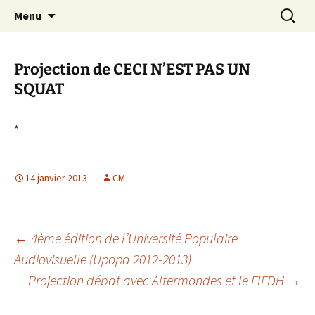
Aller
Recherc
Canal Marches
Menu
au
contenu
Projection de CECI N’EST PAS UN
SQUAT
*
14 janvier 2013
CM
Navigation
←
4ème édition de l’Université Populaire
Audiovisuelle (Upopa 2012-2013)
Projection débat avec Altermondes et le FIFDH
→
des