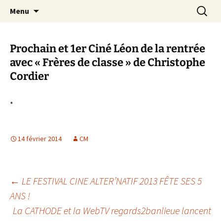
Aller
Recherc
Canal Marches
Menu
au
contenu
Prochain et 1er Ciné Léon de la rentrée
avec « Frères de classe » de Christophe
Cordier
*
14 février 2014
CM
Navigation
←
LE FESTIVAL CINE ALTER’NATIF 2013 FÊTE SES 5
ANS !
La CATHODE et la WebTV regards2banlieue lancent
des