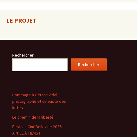
LE PROJET
Rechercher
Rechercher
Hommage à Gérard Vidal,
photographe et cinéaste des
luttes
Le chemin de la liberté
Festival CinéBelleville 2026 :
APPEL À FILMS !