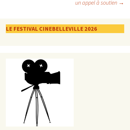
un appel à soutien
→
articles
LE FESTIVAL CINEBELLEVILLE 2026