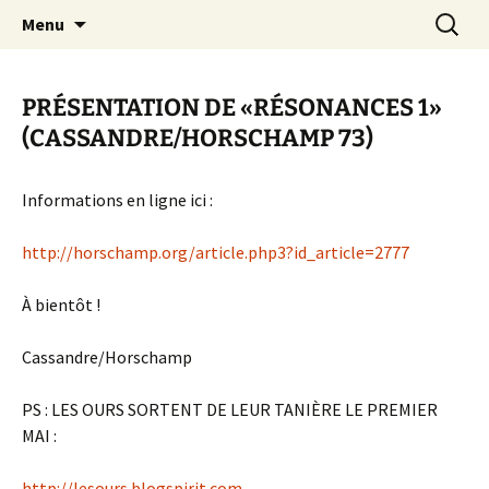
Aller
Recherc
Canal Marches
Menu
au
contenu
PRÉSENTATION DE «RÉSONANCES 1»
(CASSANDRE/HORSCHAMP 73)
Informations en ligne ici :
http://horschamp.org/article.php3?id_article=2777
À bientôt !
Cassandre/Horschamp
PS : LES OURS SORTENT DE LEUR TANIÈRE LE PREMIER
MAI :
http://lesours.blogspirit.com