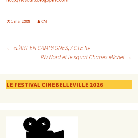
1 mai 2008
CM
Navigation
←
«L’ART EN CAMPAGNES, ACTE II»
Riv’Nord et le squat Charles Michel
→
des
LE FESTIVAL CINEBELLEVILLE 2026
articles