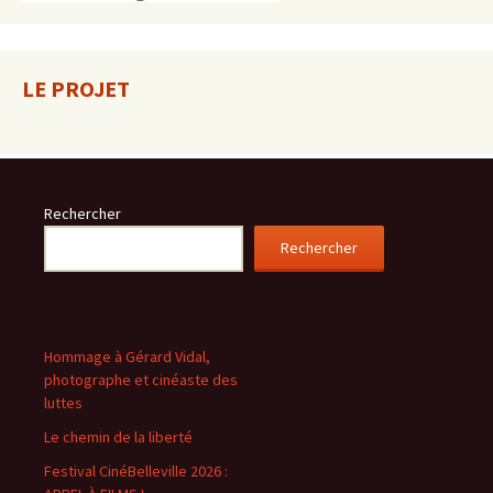
LE PROJET
Rechercher
Rechercher
Hommage à Gérard Vidal,
photographe et cinéaste des
luttes
Le chemin de la liberté
Festival CinéBelleville 2026 :