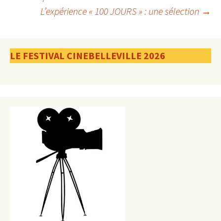
L’expérience « 100 JOURS » : une sélection
→
des
articles
LE FESTIVAL CINEBELLEVILLE 2026