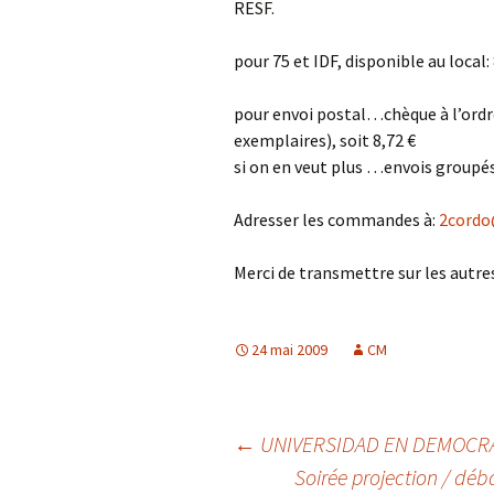
RESF.
pour 75 et IDF, disponible au local
pour envoi postal…chèque à l’ordre d
exemplaires), soit 8,72 €
si on en veut plus …envois groupés
Adresser les commandes à:
2cordo
Merci de transmettre sur les autres
24 mai 2009
CM
Navigation
←
UNIVERSIDAD EN DEMOCRACI
Soirée projection / déba