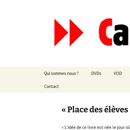
Aller
au
contenu
Canal Mar
Qui sommes nous ?
DVDs
VOD
Les revues de presse
Contact
vente en ligne
Les textes
par correspondance
« Place des élève
Les projets
« L’idée de ce livre est née le jou