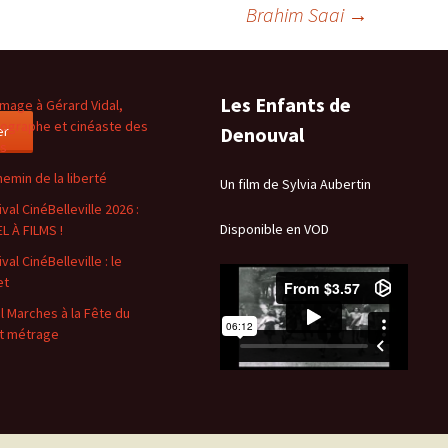
Brahim Saai
→
Les Enfants de
age à Gérard Vidal,
ographe et cinéaste des
er
Denouval
es
hemin de la liberté
Un film de Sylvia Aubertin
val CinéBelleville 2026 :
Disponible en VOD
L À FILMS !
val CinéBelleville : le
et
l Marches à la Fête du
t métrage