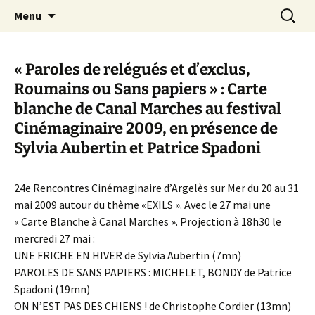
Aller
Recherc
Canal Marches
Menu
au
contenu
« Paroles de relégués et d’exclus,
Roumains ou Sans papiers » : Carte
blanche de Canal Marches au festival
Cinémaginaire 2009, en présence de
Sylvia Aubertin et Patrice Spadoni
24e Rencontres Cinémaginaire d’Argelès sur Mer du 20 au 31
mai 2009 autour du thème «EXILS ». Avec le 27 mai une
« Carte Blanche à Canal Marches ». Projection à 18h30 le
mercredi 27 mai :
UNE FRICHE EN HIVER de Sylvia Aubertin (7mn)
PAROLES DE SANS PAPIERS : MICHELET, BONDY de Patrice
Spadoni (19mn)
ON N’EST PAS DES CHIENS ! de Christophe Cordier (13mn)