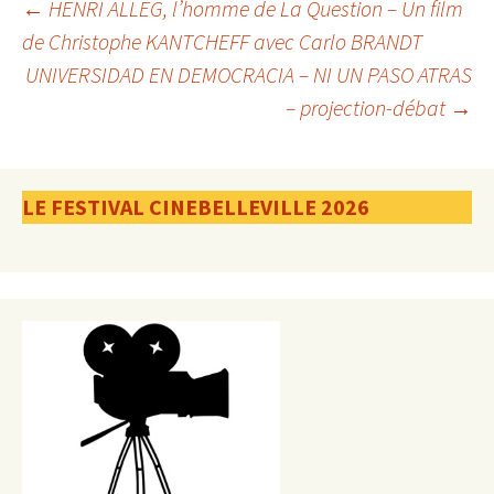
Navigation
←
HENRI ALLEG, l’homme de La Question – Un film
de Christophe KANTCHEFF avec Carlo BRANDT
UNIVERSIDAD EN DEMOCRACIA – NI UN PASO ATRAS
des
– projection-débat
→
articles
LE FESTIVAL CINEBELLEVILLE 2026