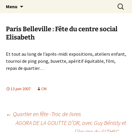
Aller
Recherc
Canal Marches
Menu
au
contenu
Paris Belleville : Fête du centre social
Elisabeth
Et tout au long de l’après-midi: expositions, ateliers enfant,
tournoi de ping pong, buvette, apéritif équitable, film,
repas de quartier…
13 juin 2007
CM
Navigation
←
Quartier en fête -Troc de livres
AGORA DE LA GOUTTE D’OR, avec Guy Bénisty et
l’équipe du GITHEC
→