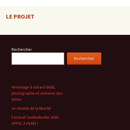
LE PROJET
Rechercher
Rechercher
Hommage à Gérard Vidal,
photographe et cinéaste des
luttes
Le chemin de la liberté
Festival CinéBelleville 2026 :
APPEL À FILMS !