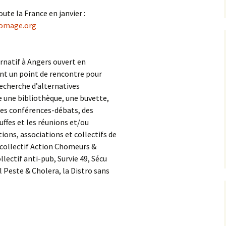
ute la France en janvier :
homage.org
lternatif à Angers ouvert en
ant un point de rencontre pour
 recherche d’alternatives
te une bibliothèque, une buvette,
des conférences-débats, des
uffes et les réunions et/ou
ons, associations et collectifs de
le collectif Action Chomeurs &
llectif anti-pub, Survie 49, Sécu
el Peste & Cholera, la Distro sans