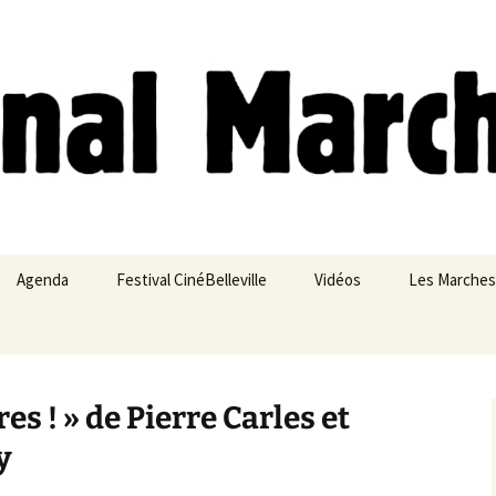
ches
Agenda
Festival CinéBelleville
Vidéos
Les Marches
Belleville – Ménilmontant
res ! » de Pierre Carles et
y