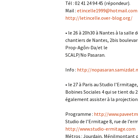
Tél : 02 41 24 94 45 (répondeur).
Mail :
etincelle1999@hotmail.com
http://letincelle.over-blog.org/
• le 26 à 20h30 à Nantes à la salle
chantiers de Nantes, 2bis boulevar
Prop-Agôn-Da/et le
SCALP/No Pasaran.
Info :
http://nopasaran.samizdat.n
• le 27 à Paris au Studio l’Ermitage,
Bobines Sociales 4 qui se tient du 
également assister à la projection
Programme :
http://www.paveetm
Studio de l’Ermitage 8, rue de l’er
http://www.studio-ermitage.com
Métros : Jourdain, Ménilmontant o