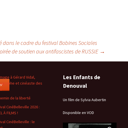
eté dans le cadre du festival Bobines Sociales
oirée de soutien aux antifascistes de RUSSIE
→
Les Enfants de
age à Gérard Vidal,
ographe et cinéaste des
er
Denouval
es
hemin de la liberté
Un film de Sylvia Aubertin
val CinéBelleville 2026 :
Disponible en VOD
L À FILMS !
val CinéBelleville : le
et