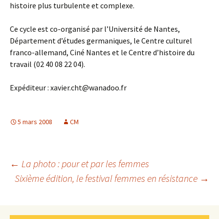
histoire plus turbulente et complexe.
Ce cycle est co-organisé par l’Université de Nantes,
Département d’études germaniques, le Centre culturel
franco-allemand, Ciné Nantes et le Centre d’histoire du
travail (02 40 08 22 04).
Expéditeur : xavier.cht@wanadoo.fr
5 mars 2008
CM
Navigation
←
La photo : pour et par les femmes
Sixième édition, le festival femmes en résistance
→
des