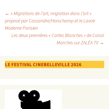
Navigation
←
« Migrations de l’art, migration dans l’art »
proposé par Cassandre/Horschamp et le Lavoir
Moderne Parisien
des
Les deux premières « Cartes Blanches » de Canal
Marches sur ZALÉA TV
→
articles
LE FESTIVAL CINEBELLEVILLE 2026