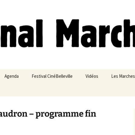
ches
Agenda
Festival CinéBelleville
Vidéos
Les Marches
Belleville – Ménilmontant
haudron – programme fin