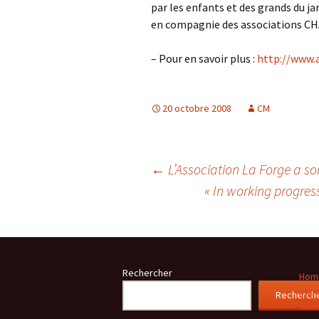
par les enfants et des grands du ja
en compagnie des associations
– Pour en savoir plus :
http://www.
20 octobre 2008
CM
Navigation
←
L’Association La Forge a so
« In working progres
des
articles
Rechercher
Homm
phot
Recherch
lutt