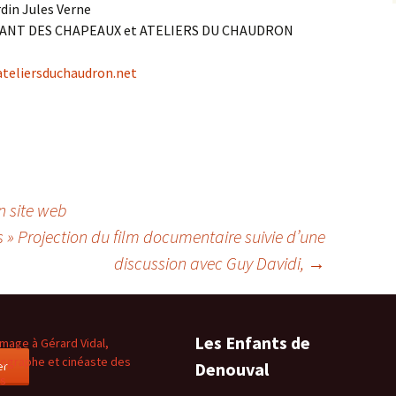
rdin Jules Verne
 CHANT DES CHAPEAUX et ATELIERS DU CHAUDRON
ateliersduchaudron.net
n site web
s » Projection du film documentaire suivie d’une
discussion avec Guy Davidi,
→
Les Enfants de
age à Gérard Vidal,
ographe et cinéaste des
er
Denouval
es