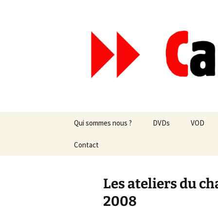
Aller
au
contenu
Canal Mar
Qui sommes nous ?
DVDs
VOD
Les revues de presse
Contact
vente en ligne
Les textes
par correspondance
Les ateliers du c
Les projets
2008