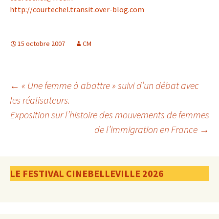
http://courtechel.transit.over-blog.com
15 octobre 2007
CM
Navigation
←
« Une femme à abattre » suivi d’un débat avec
les réalisateurs.
Exposition sur l’histoire des mouvements de femmes
des
de l’immigration en France
→
articles
LE FESTIVAL CINEBELLEVILLE 2026