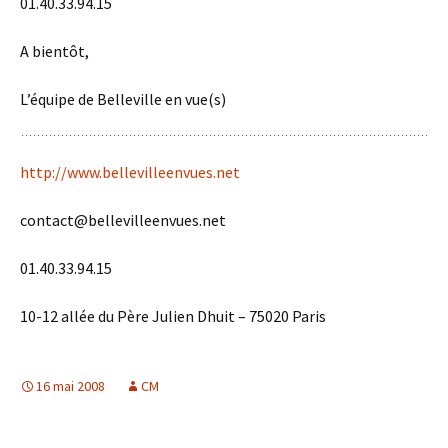
01.40.33.94.15
A bientôt,
L’équipe de Belleville en vue(s)
http://www.bellevilleenvues.net
contact@bellevilleenvues.net
01.40.33.94.15
10-12 allée du Père Julien Dhuit – 75020 Paris
16 mai 2008
CM