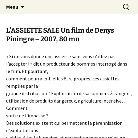
Aller
Recherc
Canal Marches
Menu
au
contenu
L’ASSIETTE SALE Un film de Denys
Piningre – 2007, 80 mn
« Si on vous donne une assiette sale, vous n’allez pas
l’accepter ! » dit un producteur de pommes interrogé dans
le film. Et pourtant,
comment pourraient-elles être propres, ces assiettes
remplies par la
grande distribution ? Exploitation de saisonniers étrangers,
utilisation de produits dangereux, agriculture intensive…
Comment
sortir de l’impasse ?
Des solutions existent qui permettent la pérennisation
d’exploitations
viables, à taille humaine, et souvent un mode de relation