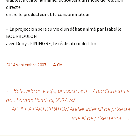
directe
entre le producteur et le consommateur.
– La projection sera suivie d’un débat animé par Isabelle
BOURBOULON
avec Denys PININGRE, le réalisateur du film.
14 septembre 2007
CM
Navigation
←
Belleville en vue(s) propose : « 5 – 7 rue Corbeau »
de Thomas Pendzel, 2007, 59′.
APPEL A PARTICIPATION Atelier intensif de prise de
des
vue et de prise de son
→
articles