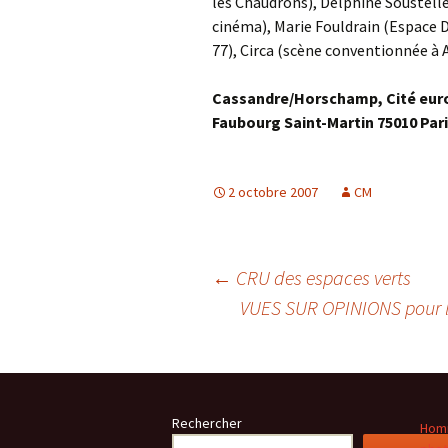
les Chaudrons), Delphine Soustelle
cinéma), Marie Fouldrain (Espace
77), Circa (scène conventionnée à 
Cassandre/Horschamp, Cité euro
Faubourg Saint-Martin 75010 Pari
2 octobre 2007
CM
Navigation
←
CRU des espaces verts
VUES SUR OPINIONS pour l’
des
articles
Rechercher
Homm