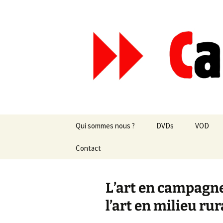
Aller
au
contenu
Canal Mar
Qui sommes nous ?
DVDs
VOD
Les revues de presse
Contact
vente en ligne
Les textes
par correspondance
L’art en campagne
Les projets
l’art en milieu rur