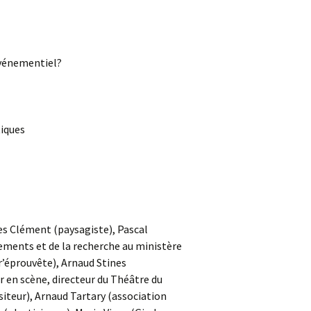
événementiel?
tiques
les Clément (paysagiste), Pascal
ments et de la recherche au ministère
r’éprouvête), Arnaud Stines
 en scène, directeur du Théâtre du
iteur), Arnaud Tartary (association