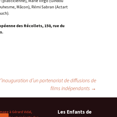
 (plasticienne), Marie Virgo (Gindou
 Duhesme, Mâcon), Rémi Sabran (Actart
Auch).
péenne des Récollets, 150, rue du
s.
inauguration d’un partenariat de diffusions de
films indépendants
→
Les Enfants de
age à Gérard Vidal,