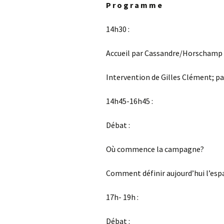
P r o g r a m m e
14h30 :
Accueil par Cassandre/Horschamp
Intervention de Gilles Clément; p
14h45-16h45 :
Débat :
Où commence la campagne?
Comment définir aujourd’hui l’espa
17h- 19h :
Débat :