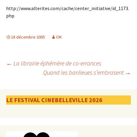
http://www.alterites.com/cache/center_initiative/id_1173.
php
18 décembre 2005
CM
Navigation
←
La librairie éphémère de co-errances
Quand les banlieues s’embrasent
→
des
LE FESTIVAL CINEBELLEVILLE 2026
articles