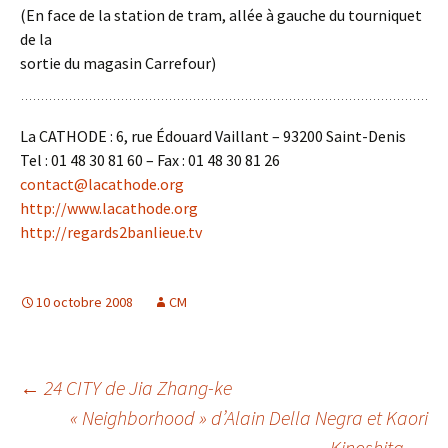
(En face de la station de tram, allée à gauche du tourniquet
de la
sortie du magasin Carrefour)
La CATHODE : 6, rue Édouard Vaillant – 93200 Saint-Denis
Tel : 01 48 30 81 60 – Fax : 01 48 30 81 26
contact@lacathode.org
http://www.lacathode.org
http://regards2banlieue.tv
10 octobre 2008
CM
Navigation
←
24 CITY de Jia Zhang-ke
« Neighborhood » d’Alain Della Negra et Kaori
Kinoshita
→