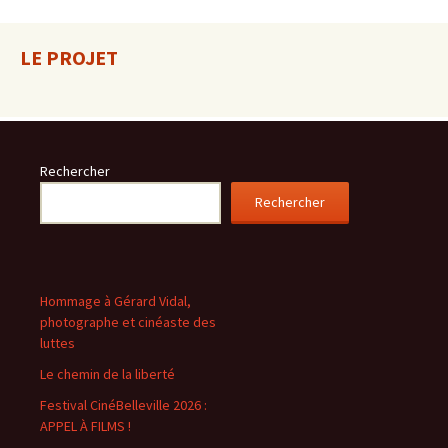
LE PROJET
Rechercher
Rechercher
Hommage à Gérard Vidal,
photographe et cinéaste des
luttes
Le chemin de la liberté
Festival CinéBelleville 2026 :
APPEL À FILMS !