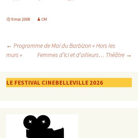
9 mai 2008
CM
Navigation
←
Programme de Mai du Barbizon « Hors les
murs »
Femmes d’ici et d’ailleurs… Théâtre
→
des
LE FESTIVAL CINEBELLEVILLE 2026
articles