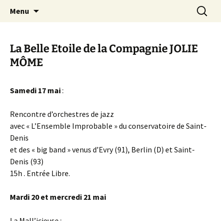
Aller
Recherc
Canal Marches
Menu
au
contenu
La Belle Etoile de la Compagnie JOLIE
MÔME
Samedi 17 mai
:
Rencontre d’orchestres de jazz
avec « L’Ensemble Improbable » du conservatoire de Saint-
Denis
et des « big band » venus d’Evry (91), Berlin (D) et Saint-
Denis (93)
15h . Entrée Libre.
Mardi 20 et mercredi 21 mai
La Mall’icieuse :