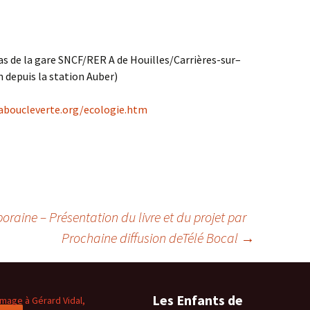
as de la gare SNCF/RER A de Houilles/Carrières-sur–
n depuis la station Auber)
aboucleverte.org/ecologie.htm
raine – Présentation du livre et du projet par
Prochaine diffusion deTélé Bocal
→
Les Enfants de
age à Gérard Vidal,