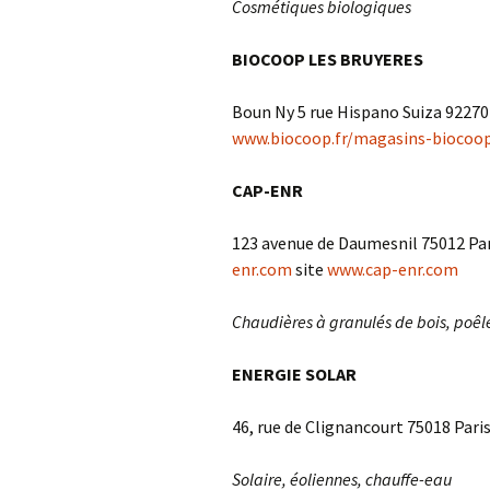
Cosmétiques biologiques
BIOCOOP LES BRUYERES
Boun Ny 5 rue Hispano Suiza 92270 
www.biocoop.fr/magasins-biocoo
CAP-ENR
123 avenue de Daumesnil 75012 Paris
enr.com
site
www.cap-enr.com
Chaudières à granulés de bois, poêle
ENERGIE SOLAR
46, rue de Clignancourt 75018 Paris 
Solaire, éoliennes, chauffe-eau