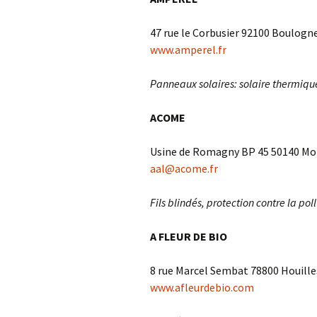
47 rue le Corbusier 92100 Boulogne-
www.amperel.fr
Panneaux solaires: solaire thermiqu
ACOME
Usine de Romagny BP 45 50140 Mortai
aal@acome.fr
Fils blindés, protection contre la p
A FLEUR DE BIO
8 rue Marcel Sembat 78800 Houill
www.afleurdebio.com