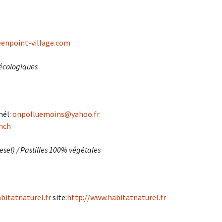
eenpoint-village.com
 écologiques
mél:
onpolluemoins@yahoo.fr
ench
sel) / Pastilles 100% végétales
itatnaturel.fr
site:
http://www.habitatnaturel.fr