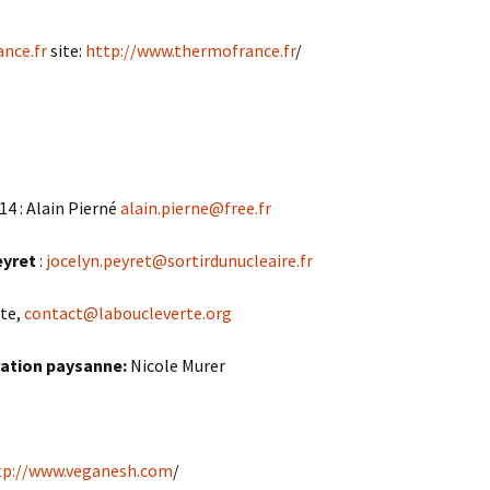
nce.fr
site:
http://www.thermofrance.fr
/
4 : Alain Pierné
alain.pierne@free.fr
eyret
:
jocelyn.peyret@sortirdunucleaire.fr
rte,
contact@laboucleverte.org
ration paysanne:
Nicole Murer
tp://www.veganesh.com
/