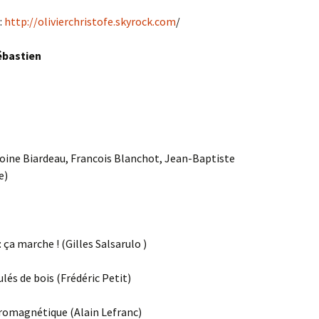
:
http://olivierchristofe.skyrock.com
/
ébastien
toine Biardeau, Francois Blanchot, Jean-Baptiste
e)
: ça marche ! (Gilles Salsarulo )
lés de bois (Frédéric Petit)
tromagnétique (Alain Lefranc)