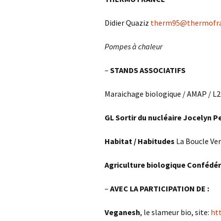
Didier Quaziz
therm95@thermofra
Pompes à chaleur
–
STANDS ASSOCIATIFS
Maraichage biologique / AMAP / L21
GL Sortir du nucléaire Jocelyn P
Habitat / Habitudes
La Boucle Ve
Agriculture biologique Confédé
–
AVEC LA PARTICIPATION DE :
Veganesh
, le slameur bio, site:
ht