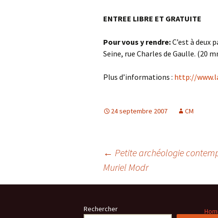
ENTREE LIBRE ET GRATUITE
Pour vous y rendre:
C’est à deux p
Seine, rue Charles de Gaulle. (20 m
Plus d’informations :
http://www.l
24 septembre 2007
CM
Navigation
←
Petite archéologie contempo
Muriel Modr
des
Rechercher
Homm