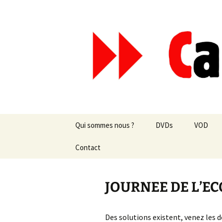
Aller
au
contenu
Canal Mar
Qui sommes nous ?
DVDs
VOD
Les revues de presse
Contact
vente en ligne
Les textes
par correspondance
JOURNEE DE L’E
Les projets
Des solutions existent, venez les d