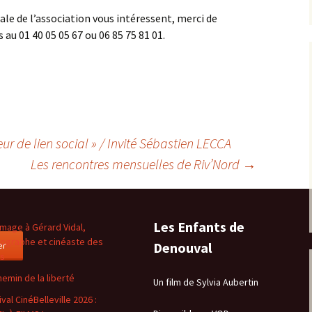
ale de l’association vous intéressent, merci de
au 01 40 05 05 67 ou 06 85 75 81 01.
ur de lien social » / Invité Sébastien LECCA
Les rencontres mensuelles de Riv’Nord
→
Les Enfants de
age à Gérard Vidal,
ographe et cinéaste des
er
Denouval
es
hemin de la liberté
Un film de Sylvia Aubertin
val CinéBelleville 2026 :