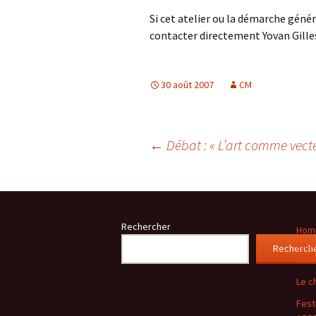
Si cet atelier ou la démarche génér
contacter directement Yovan Gilles 
30 août 2007
CM
Navigation
←
Débat : « L’art comme vecte
des
Rechercher
articles
Homm
phot
Recherch
lutt
Le c
Festi