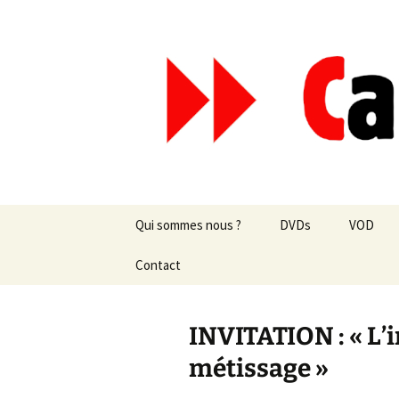
Aller
au
contenu
Canal Mar
Qui sommes nous ?
DVDs
VOD
Les revues de presse
Contact
vente en ligne
Les textes
par correspondance
INVITATION : « L’i
Les projets
métissage »