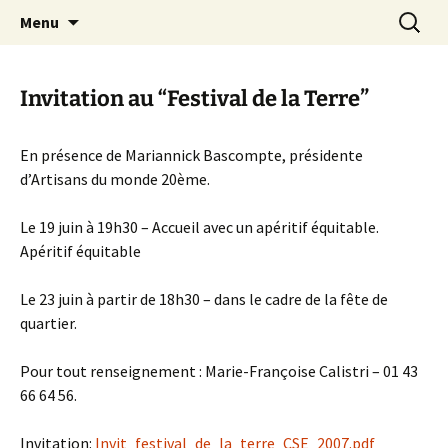
Aller
Recherc
Canal Marches
Menu
au
contenu
Invitation au “Festival de la Terre”
En présence de Mariannick Bascompte, présidente
d’Artisans du monde 20ème.
Le 19 juin à 19h30 – Accueil avec un apéritif équitable.
Apéritif équitable
Le 23 juin à partir de 18h30 – dans le cadre de la fête de
quartier.
Pour tout renseignement : Marie-Françoise Calistri – 01 43
66 64 56.
Invitation:
Invit_festival_de_la_terre_CSE_2007.pdf