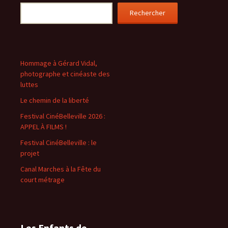
Rechercher
Hommage à Gérard Vidal,
photographe et cinéaste des
luttes
Le chemin de la liberté
Festival CinéBelleville 2026 :
APPEL À FILMS !
Festival CinéBelleville : le
projet
Canal Marches à la Fête du
court métrage
Les Enfants de