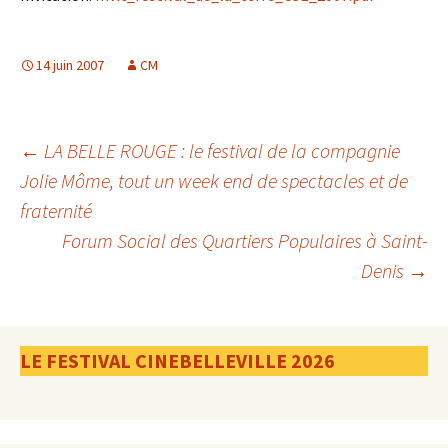
14 juin 2007
CM
Navigation
←
LA BELLE ROUGE : le festival de la compagnie
Jolie Môme, tout un week end de spectacles et de
fraternité
des
Forum Social des Quartiers Populaires à Saint-
Denis
→
articles
LE FESTIVAL CINEBELLEVILLE 2026